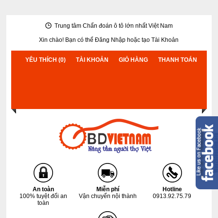
Trung tâm Chẩn đoán ô tô lớn nhất Việt Nam
Xin chào! Bạn có thể
Đăng Nhập
hoặc
tạo Tài Khoản
YÊU THÍCH (0)
TÀI KHOẢN
GIỎ HÀNG
THANH TOÁN
An toàn
Miễn phí
Hotline
100% tuyệt đối an
Vận chuyển nội thành
0913.92.75.79
toàn