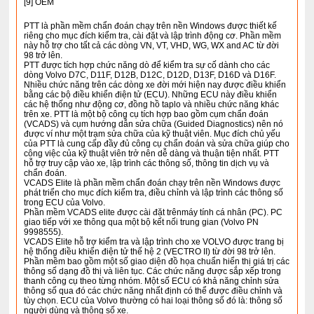
[9] OEM
PTT là phần mềm chẩn đoán chạy trên nền Windows được thiết kế
riêng cho mục đích kiểm tra, cài đặt và lập trình động cơ. Phần mềm
này hỗ trợ cho tất cả các dòng VN, VT, VHD, WG, WX and AC từ đời
98 trở lên.
PTT được tích hợp chức năng dò để kiểm tra sự cố dành cho các
dòng Volvo D7C, D11F, D12B, D12C, D12D, D13F, D16D và D16F.
Nhiều chức năng trên các dòng xe đời mới hiện nay được điều khiển
bằng các bộ điều khiển điện tử (ECU). Những ECU này điều khiển
các hệ thống như động cơ, đồng hồ taplo và nhiều chức năng khác
trên xe. PTT là một bộ công cụ tích hợp bao gồm cụm chẩn đoán
(VCADS) và cụm hướng dẫn sửa chữa (Guided Diagnostics) nên nó
được ví như một trạm sửa chữa của kỹ thuật viên. Mục đích chủ yếu
của PTT là cung cấp đầy đủ công cụ chẩn đoán và sửa chữa giúp cho
công việc của kỹ thuật viên trở nên dễ dàng và thuận tiện nhất. PTT
hỗ trợ truy cập vào xe, lập trình các thông số, thông tin dịch vụ và
chẩn đoán.
VCADS Elite là phần mềm chẩn đoán chạy trên nền Windows được
phát triển cho mục đích kiểm tra, điều chỉnh và lập trình các thông số
trong ECU của Volvo.
Phần mềm VCADS elite được cài đặt trênmáy tính cá nhân (PC). PC
giao tiếp với xe thông qua một bộ kết nối trung gian (Volvo PN
9998555).
VCADS Elite hỗ trợ kiểm tra và lập trình cho xe VOLVO được trang bị
hệ thống điều khiển điện tử thế hệ 2 (VECTRO II) từ đời 98 trở lên.
Phần mềm bao gồm một số giao diện đồ họa chuẩn hiển thị giá trị các
thông số dạng đồ thị và liên tục. Các chức năng được sắp xếp trong
thanh công cụ theo từng nhóm. Một số ECU có khả năng chỉnh sửa
thông số qua đó các chức năng nhất định có thể được điều chỉnh và
tùy chọn. ECU của Volvo thường có hai loại thông số đó là: thông số
người dùng và thông số xe.