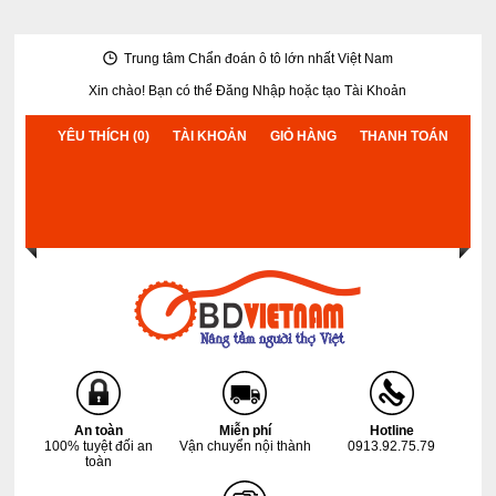
Trung tâm Chẩn đoán ô tô lớn nhất Việt Nam
Xin chào! Bạn có thể
Đăng Nhập
hoặc
tạo Tài Khoản
YÊU THÍCH (0)
TÀI KHOẢN
GIỎ HÀNG
THANH TOÁN
An toàn
Miễn phí
Hotline
100% tuyệt đối an
Vận chuyển nội thành
0913.92.75.79
toàn