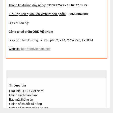
Thông tin đường dây nóng
:
0913927579 - 08.62.77.55.77
Hỏi đáp liên quan đến kỹ thuật sản phẩm
：
0866.884.888
Địa chỉ liên hệ:
Công ty cổ phần OBD Việt Nam
Địa chỉ
: 61/40 Đường 59, Khu phố 2, P.14, Q.Gò Vấp, TP.HCM
Website
:
http://obdvietnam.net/
Thông tin
Giới thiệu OBD Việt Nam
Chính sách bảo hành
Bảo mật thông tin
Chính sách đổi trả hàng
Chính sách mua hàng online
Giải quyết tranh chấp