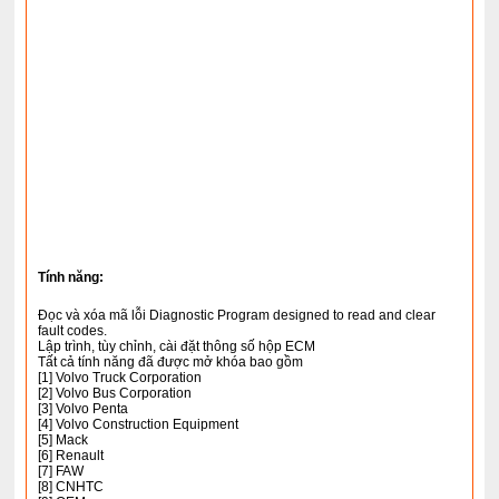
Tính năng:
Đọc và xóa mã lỗi Diagnostic Program designed to read and clear
fault codes.
Lập trình, tùy chỉnh, cài đặt thông số hộp ECM
Tất cả tính năng đã được mở khóa bao gồm
[1] Volvo Truck Corporation
[2] Volvo Bus Corporation
[3] Volvo Penta
[4] Volvo Construction Equipment
[5] Mack
[6] Renault
[7] FAW
[8] CNHTC