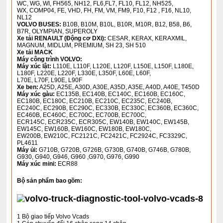
WC, WG, WI, FH565, NH12, FL6,FL7, FL10, FL12, NH525,
WX, COMP04, FE, VHD, FH, FM, VM, FM9, F10, F12 , F16, NL10,
NL12
VOLVO BUSES:
B10B, B10M, B10L, B10R, M10R, B12, B58, B6,
B7R, OLYMPIAN, SUPEROLY
Xe tải RENAULT (Động cơ DXi):
CESAR, KERAX, KERAXMIL,
MAGNUM, MIDLUM, PREMIUM, SH 23, SH 510
Xe tải MACK
Máy công trình VOLVO:
Máy xúc lật:
L110E, L110F, L120E, L120F, L150E, L150F, L180E,
L180F, L220E, L220F, L330E, L350F, L60E, L60F,
L70E, L70F, L90E, L90F
Xe ben:
A25D, A25E, A30D, A30E, A35D, A35E, A40D, A40E, T450D
Máy xúc gàu:
EC135B, EC140B, EC140C, EC160B, EC160C,
EC180B, EC180C, EC210B, EC210C, EC235C, EC240B,
EC240C, EC290B, EC290C, EC330B, EC330C, EC360B, EC360C,
EC460B, EC460C, EC700C, EC700B, EC700C,
ECR145C, ECR235C, ECR305C, EW140B, EW140C, EW145B,
EW145C, EW160B, EW160C, EW180B, EW180C,
EW200B, EW210C, FC2121C, FC2421C, FC2924C, FC3329C,
PL4611
Máy ủi:
G710B, G720B, G726B, G730B, G740B, G746B, G780B,
G930, G940, G946, G960 ,G970, G976, G990
Máy xúc mini:
ECR88
Bộ sản phẩm bao gồm:
1 Bộ giao tiếp Volvo Vcads