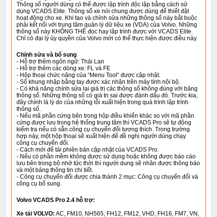
Thông số người dùng có thể được lập trình độc lập bằng cách sử
dụng VCADS Elite. Thông số xe nói chung được dùng để thiết đặt
hoạt động cho xe. Khi tạo và chỉnh sửa những thông số này bắt buộc
phải kết nối với trung tâm quản lý dữ liệu xe (VDA) của Volvo. Những
thông số này KHÔNG THỂ đọc hay lập trình được với VCADS Elite.
Chỉ có đại lý ủy quyền của Volvo mới có thể thực hiện được điều này.
Chỉnh sửa và bổ sung
- Hỗ trợ thêm ngôn ngữ: Thái Lan
- Hỗ trợ thêm các dòng xe: FL và FE
- Hộp thoại chức năng của “Menu Tool” được cập nhật.
- Số khung nhập bằng tay được xác nhận trên máy tính nội bộ.
- Có khả năng chính sửa lại giá trị các thông số không đúng với bảng
thông số. Những thông số có giá trị sai được đánh dấu đỏ. Trước kia,
đây chính là lý do của những lỗi xuất hiện trong quá trình lập trình
thông số.
- Nếu mã phần cứng bên trong hộp điều khiển khác so với mã phần
cứng được lưu trong hệ thống trung tâm thì VCADS Pro sẽ tự động
kiểm tra nếu có sẵn công cụ chuyển đổi tương thích. Trong trường
hợp này, một hộp thoại sẽ xuất hiện để đề nghị người dùng chạy
công cụ chuyển đổi.
- Cách mới để tải phiên bản cập nhật của VCADS Pro.
- Nếu có phần mềm không được sử dụng hoặc không được báo cáo
lưu bên trong bộ nhớ tức thời thì người dung sẽ nhân được thông báo
và một bảng thông tin chi tiết.
- Công cụ chuyển đổi được chia thành 2 mục: Công cụ chuyển đổi và
công cụ bổ sung.
Volvo VCADS Pro 2.4 hỗ trợ:
Xe tải VOLVO:
AC, FM10, NH565, FH12, FM12, VHD, FH16, FM7, VN,