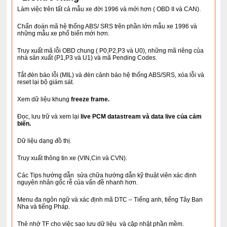
Làm việc trên tất cả mẫu xe đời 1996 và mới hơn ( OBD II và CAN).
Chẩn đoán mã hệ thống ABS/ SRS trên phần lớn mẫu xe 1996 và
những mẫu xe phổ biến mới hơn.
Truy xuất mã lỗi OBD chung ( P0,P2,P3 và U0), những mã riêng của
nhà sản xuất (P1,P3 và U1) và mã Pending Codes.
Tắt đèn báo lỗi (MIL) và đèn cảnh báo hệ thống ABS/SRS, xóa lỗi và
reset lại bộ giám sát.
Xem dữ liệu khung
freeze frame.
Đọc, lưu trữ và xem lại
live
PCM datastream và data live của cảm
biến.
Dữ liệu dạng đồ thị.
Truy xuất thông tin xe (VIN,Cin và CVN).
Các Tips hướng dẫn sửa chữa hướng dẫn kỹ thuật viên xác định
nguyên nhân gốc rễ của vấn đề nhanh hơn.
Menu đa ngôn ngữ và xác định mã DTC – Tiếng anh, tiếng Tây Ban
Nha và tiếng Pháp.
Thẻ nhớ TF cho việc sao lưu dữ liệu và cập nhật phần mềm.