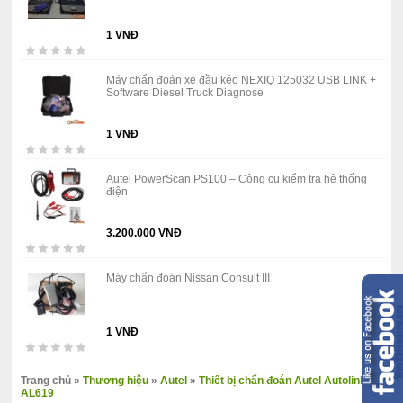
1 VNĐ
Máy chẩn đoán xe đầu kéo NEXIQ 125032 USB LINK +
Software Diesel Truck Diagnose
1 VNĐ
Autel PowerScan PS100 – Công cụ kiểm tra hệ thống
điện
3.200.000 VNĐ
Máy chẩn đoán Nissan Consult III
1 VNĐ
Trang chủ
»
Thương hiệu
»
Autel
»
Thiết bị chẩn đoán Autel Autolink
AL619