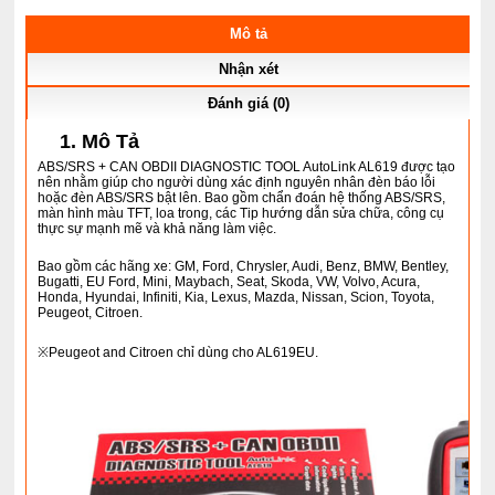
Mô tả
Nhận xét
Đánh giá (0)
1. Mô Tả
ABS/SRS + CAN OBDII DIAGNOSTIC TOOL AutoLink AL619 được tạo
nên nhằm giúp cho người dùng xác định nguyên nhân đèn báo lỗi
hoặc đèn ABS/SRS bật lên. Bao gồm chẩn đoán hệ thống ABS/SRS,
màn hình màu TFT, loa trong, các Tip hướng dẫn sửa chữa, công cụ
thực sự mạnh mẽ và khả năng làm việc.
Bao gồm các hãng xe: GM, Ford, Chrysler, Audi, Benz, BMW, Bentley,
Bugatti, EU Ford, Mini, Maybach, Seat, Skoda, VW, Volvo, Acura,
Honda, Hyundai, Infiniti, Kia, Lexus, Mazda, Nissan, Scion, Toyota,
Peugeot, Citroen.
※Peugeot and Citroen chỉ dùng cho AL619EU.