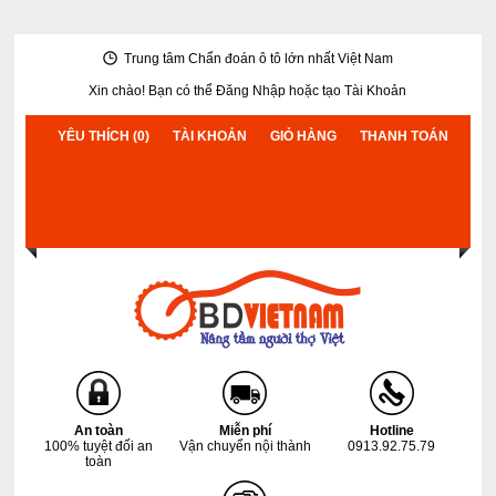
Trung tâm Chẩn đoán ô tô lớn nhất Việt Nam
Xin chào! Bạn có thể
Đăng Nhập
hoặc
tạo Tài Khoản
YÊU THÍCH (0)
TÀI KHOẢN
GIỎ HÀNG
THANH TOÁN
An toàn
Miễn phí
Hotline
100% tuyệt đối an
Vận chuyển nội thành
0913.92.75.79
toàn