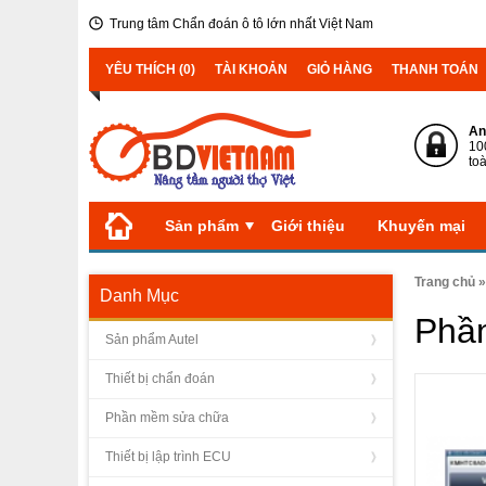
Trung tâm Chẩn đoán ô tô lớn nhất Việt Nam
YÊU THÍCH (0)
TÀI KHOẢN
GIỎ HÀNG
THANH TOÁN
An
10
to
Sản phẩm
Giới thiệu
Khuyến mại
Trang chủ
Danh Mục
Phầ
Sản phẩm Autel
Thiết bị chẩn đoán
Phần mềm sửa chữa
Thiết bị lập trình ECU