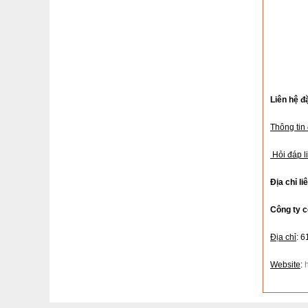
Liên hệ đ
Thông tin
Hỏi đáp l
Địa chỉ li
Công ty 
Địa chỉ
: 
Website
: