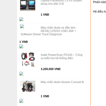
Laptop Panasonic CF19 chuyên
Phiên bản
dùng cho dân ô tô
Hệ điều h
1 VNĐ
Máy chẩn đoán xe đầu kéo
NEXIQ 125032 USB LINK +
Software Diesel Truck Diagnose
1 VNĐ
Autel PowerScan PS100 – Công
cụ kiểm tra hệ thống điện
3.200.000 VNĐ
Máy chẩn đoán Nissan Consult III
1 VNĐ