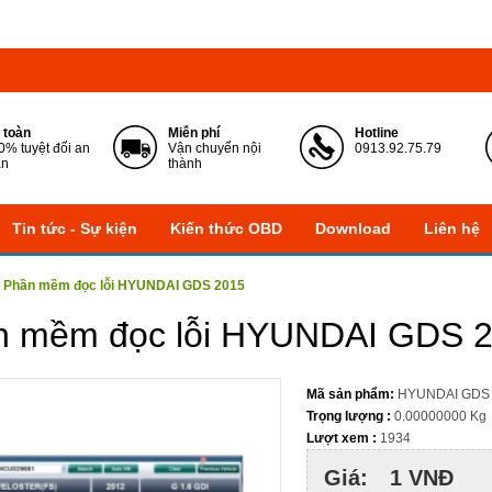
 toàn
Miễn phí
Hotline
0% tuyệt đối an
Vận chuyển nội
0913.92.75.79
àn
thành
Tin tức - Sự kiện
Kiến thức OBD
Download
Liên hệ
»
Phần mềm đọc lỗi HYUNDAI GDS 2015
n mềm đọc lỗi HYUNDAI GDS 
Mã sản phẩm:
HYUNDAI GDS 
Trọng lượng :
0.00000000 Kg
Lượt xem :
1934
Giá:
1 VNĐ