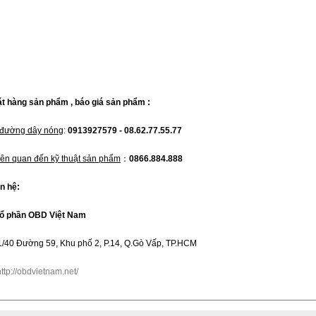
ặt hàng sản phẩm , báo giá sản phẩm :
 đường dây nóng
:
0913927579 - 08.62.77.55.77
iên quan đến kỹ thuật sản phẩm
：
0866.884.888
ên hệ:
cổ phần OBD Việt Nam
61/40 Đường 59, Khu phố 2, P.14, Q.Gò Vấp, TP.HCM
http://obdvietnam.net/