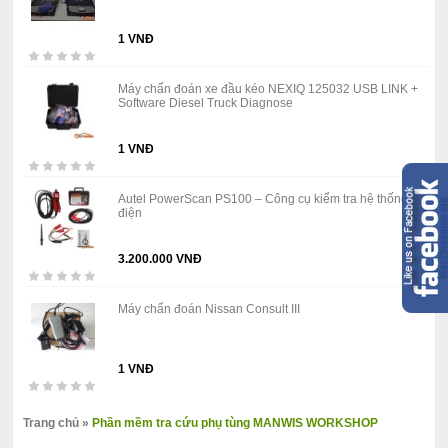
1 VNĐ
Máy chẩn đoán xe đầu kéo NEXIQ 125032 USB LINK +
Software Diesel Truck Diagnose
1 VNĐ
Autel PowerScan PS100 – Công cụ kiểm tra hệ thống
điện
3.200.000 VNĐ
Máy chẩn đoán Nissan Consult III
1 VNĐ
Trang chủ
»
Phần mềm tra cứu phụ tùng MANWIS WORKSHOP