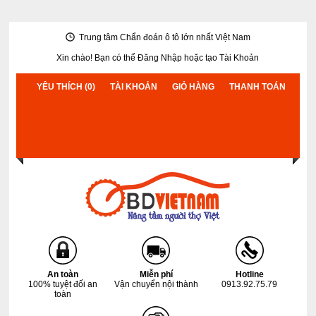
Trung tâm Chẩn đoán ô tô lớn nhất Việt Nam
Xin chào! Bạn có thể
Đăng Nhập
hoặc
tạo Tài Khoản
YÊU THÍCH (0)
TÀI KHOẢN
GIỎ HÀNG
THANH TOÁN
An toàn
Miễn phí
Hotline
100% tuyệt đối an
Vận chuyển nội thành
0913.92.75.79
toàn