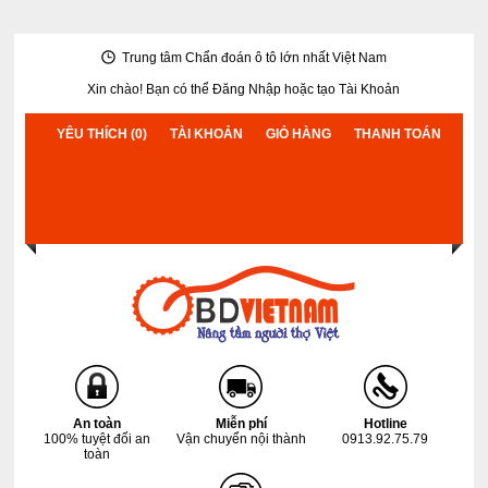
Trung tâm Chẩn đoán ô tô lớn nhất Việt Nam
Xin chào! Bạn có thể
Đăng Nhập
hoặc
tạo Tài Khoản
YÊU THÍCH (0)
TÀI KHOẢN
GIỎ HÀNG
THANH TOÁN
An toàn
Miễn phí
Hotline
100% tuyệt đối an
Vận chuyển nội thành
0913.92.75.79
toàn