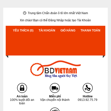
Trung tâm Chẩn đoán ô tô lớn nhất Việt Nam
Xin chào! Bạn có thể
Đăng Nhập
hoặc
tạo Tài Khoản
YÊU THÍCH (0)
TÀI KHOẢN
GIỎ HÀNG
THANH TOÁN
An toàn
Miễn phí
Hotline
100% tuyệt đối an
Vận chuyển nội thành
0913.92.75.79
toàn