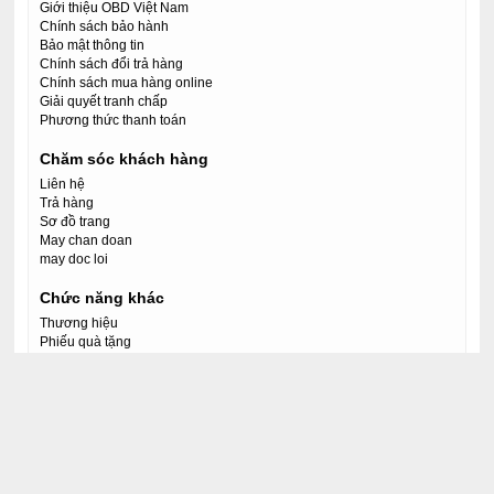
Giới thiệu OBD Việt Nam
Chính sách bảo hành
Bảo mật thông tin
Chính sách đổi trả hàng
Chính sách mua hàng online
Giải quyết tranh chấp
Phương thức thanh toán
Chăm sóc khách hàng
Liên hệ
Trả hàng
Sơ đồ trang
May chan doan
may doc loi
Chức năng khác
Thương hiệu
Phiếu quà tặng
Liên kết - Affiliate
Khuyến mãi
mua may doc loi
Tài khoản của tôi
Tài khoản của tôi
Lịch sử đơn hàng