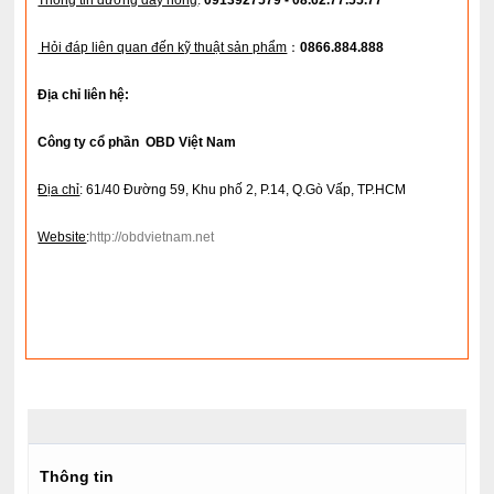
Thông tin đường dây nóng
:
0913927579 - 08.62.77.55.77
Hỏi đáp liên quan đến kỹ thuật sản phẩm
：
0866.884.888
Địa chỉ liên hệ:
Công ty cổ phần OBD Việt Nam
Địa chỉ
: 61/40 Đường 59, Khu phố 2, P.14, Q.Gò Vấp, TP.HCM
Website
:
http://obdvietnam.net
Thông tin