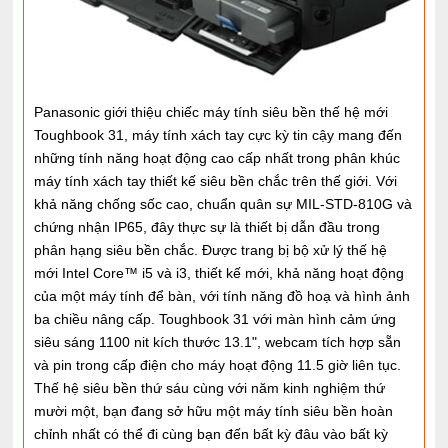
Panasonic giới thiệu chiếc máy tính siêu bền thế hệ mới
Toughbook 31, máy tính xách tay cực kỳ tin cậy mang đến
những tính năng hoạt động cao cấp nhất trong phân khúc
máy tính xách tay thiết kế siêu bền chắc trên thế giới. Với
khả năng chống sốc cao, chuẩn quân sự MIL-STD-810G và
chứng nhận IP65, đây thực sự là thiết bị dẫn đầu trong
phân hạng siêu bền chắc. Được trang bị bộ xử lý thế hệ
mới Intel Core™ i5 và i3, thiết kế mới, khả năng hoạt động
của một máy tính để bàn, với tính năng đồ hoạ và hình ảnh
ba chiều nâng cấp. Toughbook 31 với màn hình cảm ứng
siêu sáng 1100 nit kích thước 13.1", webcam tích hợp sẵn
và pin trong cấp điện cho máy hoạt động 11.5 giờ liên tục.
Thế hệ siêu bền thứ sáu cùng với năm kinh nghiệm thứ
mười một, bạn đang sở hữu một máy tính siêu bền hoàn
chỉnh nhất có thể đi cùng bạn đến bất kỳ đâu vào bất kỳ