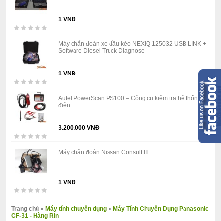
1 VNĐ
Máy chẩn đoán xe đầu kéo NEXIQ 125032 USB LINK +
Software Diesel Truck Diagnose
1 VNĐ
Autel PowerScan PS100 – Công cụ kiểm tra hệ thống
điện
3.200.000 VNĐ
Máy chẩn đoán Nissan Consult III
1 VNĐ
Trang chủ
»
Máy tính chuyên dụng
»
Máy Tính Chuyên Dụng Panasonic
CF-31 - Hàng Rin