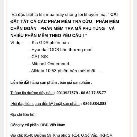
Và đặc biệt là khi mua máy chúng tôi khuyến mại "
CÀI
ĐẶT TẤT CẢ CÁC PHẦN MỀM TRA CỨU - PHẦN MỀM
CHẨN ĐOÁN - PHẦN MỀM TRA MÃ PHỤ TÙNG - VÀ
NHIỀU PHẦN MỀM THEO YÊU CẦU !
"
Ví dụ : - Kia GDS phiên bản.
- Hyundai GDS bản thương mại.
- CAT SIS.
- Mitchell Ondemand.
- Alldata 10.53 phiên bản mới nhất ...
Liên hệ đặt hàng sản phẩm , báo giá sản phẩm :
Thông tin đường dây nóng
:
0913927579 - 08.62.77.55.77
Hỏi đáp liên quan đến kỹ thuật sản phẩm
：
0866.884.888
Địa chỉ liên hệ:
Công ty cổ phần OBD Việt Nam
Địa chỉ
: 61/40 Đường 59, Khu phố 2, P.14, Q.Gò Vấp, TP.HCM