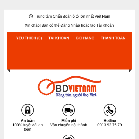
Trung tâm Chẩn đoán ô tô lớn nhất Việt Nam
Xin chào! Bạn có thể
Đăng Nhập
hoặc
tạo Tài Khoản
YÊU THÍCH (0)
TÀI KHOẢN
GIỎ HÀNG
THANH TOÁN
An toàn
Miễn phí
Hotline
100% tuyệt đối an
Vận chuyển nội thành
0913.92.75.79
toàn