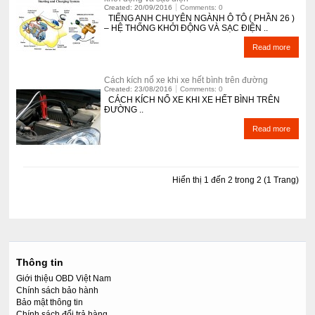
Created: 20/09/2016
Comments: 0
TIẾNG ANH CHUYÊN NGÀNH Ô TÔ ( PHẦN 26 )
– HỆ THỐNG KHỞI ĐỘNG VÀ SẠC ĐIỆN ..
Read more
Cách kích nổ xe khi xe hết bình trên đường
Created: 23/08/2016
Comments: 0
CÁCH KÍCH NỔ XE KHI XE HẾT BÌNH TRÊN
ĐƯỜNG ..
Read more
Hiển thị 1 đến 2 trong 2 (1 Trang)
Thông tin
Giới thiệu OBD Việt Nam
Chính sách bảo hành
Bảo mật thông tin
Chính sách đổi trả hàng