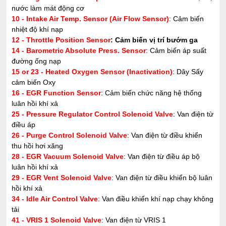
nước làm mát động cơ
10 - Intake Air Temp. Sensor (Air Flow Sensor)
: Cảm biến
nhiệt độ khí nạp
12 - Throttle Position Sensor
: Cảm biến vị trí bướm ga
14 - Barometric Absolute Press. Sensor
: Cảm biến áp suất
đường ống nạp
15 or 23 - Heated Oxygen Sensor (Inactivation)
: Dây Sấy
cảm biến Oxy
16 - EGR Function Sensor
: Cảm biến chức năng hệ thống
luân hồi khí xả
25 - Pressure Regulator Control Solenoid Valve
: Van điện từ
điều áp
26 - Purge Control Solenoid Valve
: Van điện từ điều khiển
thu hồi hơi xăng
28 - EGR Vacuum Solenoid Valve
: Van điện từ điều áp bộ
luân hồi khí xả
29 - EGR Vent Solenoid Valve
: Van điện từ điều khiển bộ luân
hồi khí xả
34 - Idle Air Control Valve
: Van điều khiển khí nạp chạy không
tải
41 - VRIS 1 Solenoid Valve
: Van điện từ VRIS 1