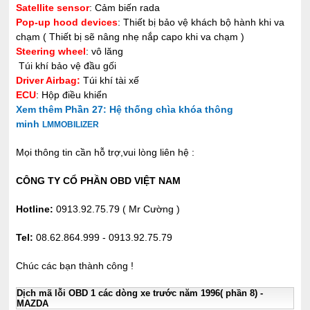
Satellite sensor
: Cảm biến rada
Pop-up hood devices
: Thiết bị bảo vệ khách bộ hành khi va
chạm ( Thiết bị sẽ nâng nhẹ nắp capo khi va chạm )
Steering wheel
: vô lăng
Túi khí bảo vệ đầu gối
Driver Airbag:
Túi khí tài xế
ECU
: Hộp điều khiển
Xem thêm Phần 27: Hệ thống chìa khóa thông
minh
LMMOBILIZER
Mọi thông tin cần hỗ trợ,vui lòng liên hệ :
CÔNG TY CỔ PHẦN OBD VIỆT NAM
Hotline:
0913.92.75.79 ( Mr Cường )
Tel:
08.62.864.999 - 0913.92.75.79
Chúc các bạn thành công !
Dịch mã lỗi OBD 1 các dòng xe trước năm 1996( phần 8) -
MAZDA