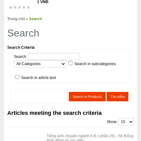
1 VNĐ
Trang chủ
»
Search
Search
Search Criteria
Search:
Search in subcategories
Search in article text
Search in Products
Tìm kiếm
Articles meeting the search criteria
Show:
Tiếng anh chuyên ngành ô tô ( phần 26) - hệ thống
khởi động và sạc điện