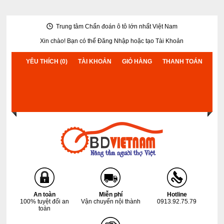
Trung tâm Chẩn đoán ô tô lớn nhất Việt Nam
Xin chào! Bạn có thể
Đăng Nhập
hoặc
tạo Tài Khoản
YÊU THÍCH (0)
TÀI KHOẢN
GIỎ HÀNG
THANH TOÁN
An toàn
Miễn phí
Hotline
100% tuyệt đối an
Vận chuyển nội thành
0913.92.75.79
toàn