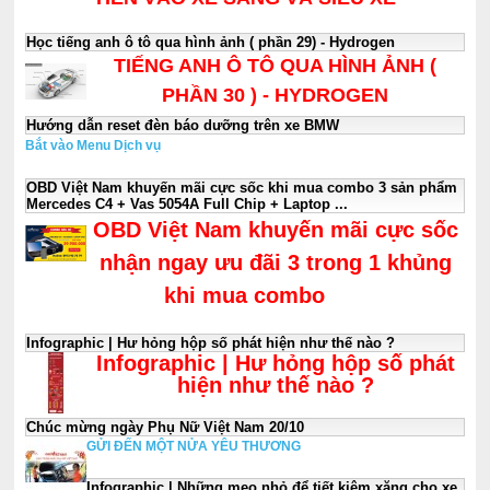
Học tiếng anh ô tô qua hình ảnh ( phần 29) - Hydrogen
TIẾNG ANH Ô TÔ QUA HÌNH ẢNH (
PHẦN 30 ) - HYDROGEN
Hướng dẫn reset đèn báo dưỡng trên xe BMW
Bắt vào Menu Dịch vụ
OBD Việt Nam khuyến mãi cực sốc khi mua combo 3 sản phẩm
Mercedes C4 + Vas 5054A Full Chip + Laptop ...
OBD Việt Nam khuyến mãi cực sốc
nhận ngay ưu đãi 3 trong 1 khủng
khi mua combo
Infographic | Hư hỏng hộp số phát hiện như thế nào ?
Infographic | Hư hỏng hộp số phát
hiện như thế nào ?
Chúc mừng ngày Phụ Nữ Việt Nam 20/10
GỬI ĐẾN MỘT NỬA YÊU THƯƠNG
Infographic | Những mẹo nhỏ để tiết kiệm xăng cho xe