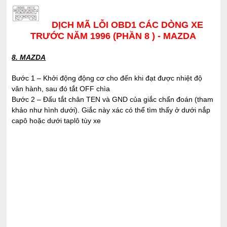
DỊCH MÃ LỖI OBD1 CÁC DÒNG XE
TRƯỚC NĂM 1996 (PHẦN 8 ) - MAZDA
8. MAZDA
Bước 1 – Khởi động động cơ cho đến khi đạt được nhiệt độ
vân hành, sau đó tắt OFF chìa
Bước 2 – Đấu tắt chân TEN và GND của giắc chẩn đoán (tham
khảo như hình dưới). Giắc này xác có thể tìm thấy ở dưới nắp
capô hoặc dưới taplô tùy xe