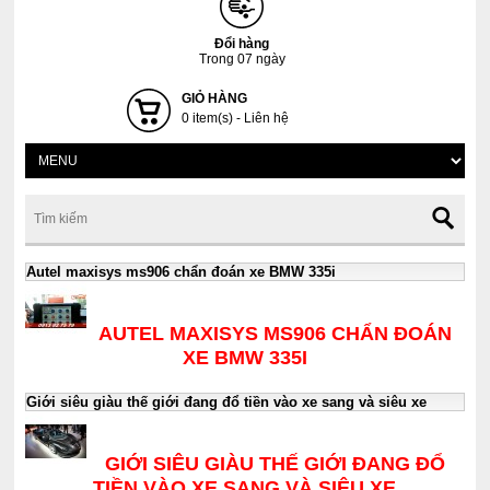
Đổi hàng
Trong 07 ngày
GIỎ HÀNG
0 item(s) - Liên hệ
Autel maxisys ms906 chẩn đoán xe BMW 335i
AUTEL MAXISYS MS906 CHẨN ĐOÁN
XE BMW 335I
Giới siêu giàu thế giới đang đổ tiền vào xe sang và siêu xe
GIỚI SIÊU GIÀU THẾ GIỚI ĐANG ĐỔ
TIỀN VÀO XE SANG VÀ SIÊU XE