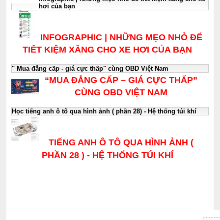
hơi của bạn
INFOGRAPHIC | NHỮNG MẸO NHỎ ĐỂ
TIẾT KIỆM XĂNG CHO XE HƠI CỦA BẠN
" Mua đẵng cấp - giá cực thấp" cùng OBD Việt Nam
“MUA ĐẲNG CẤP – GIÁ CỰC THẤP”
CÙNG OBD VIỆT NAM
Học tiếng anh ô tô qua hình ảnh ( phần 28) - Hệ thống túi khí
TIẾNG ANH Ô TÔ QUA HÌNH ẢNH (
PHẦN 28 ) - HỆ THỐNG TÚI KHÍ