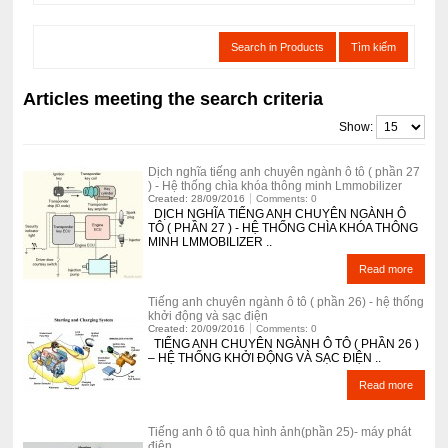
Search in Products
Tìm kiếm
Articles meeting the search criteria
Show:
Dịch nghĩa tiếng anh chuyên ngành ô tô ( phần 27
) - Hệ thống chìa khóa thông minh Lmmobilizer
Created: 28/09/2016
Comments: 0
DỊCH NGHĨA TIẾNG ANH CHUYÊN NGÀNH Ô
TÔ ( PHẦN 27 ) - HỆ THỐNG CHÌA KHÓA THÔNG
MINH LMMOBILIZER ..
Read more
Tiếng anh chuyên ngành ô tô ( phần 26) - hệ thống
khởi động và sạc điện
Created: 20/09/2016
Comments: 0
TIẾNG ANH CHUYÊN NGÀNH Ô TÔ ( PHẦN 26 )
– HỆ THỐNG KHỞI ĐỘNG VÀ SẠC ĐIỆN ..
Read more
Tiếng anh ô tô qua hình ảnh(phần 25)- máy phát
điện