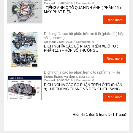
Created: 08/09/2016
Comments: 0
TIẾNG ANH Ô TÔ QUA HÌNH ẢNH ( PHẦN 25 )-
MÁY PHÁT ĐIỆN ..
Read more
Dịch nghĩa các bộ phận trên xe ô tô (phần 11) hộp
số tự thường
Created: 25/04/2016
Comments: 0
DỊCH NGHĨA CÁC BỘ PHẬN TRÊN XE Ô TÔ (
PHẦN 11 ) – HỘP SỐ THƯỜNG ..
Read more
Dịch nghĩa các bộ phận trên ô tô ( phần 9 ) - Hệ
thống thắng và đèn chiếu sáng
Created: 26/03/2016
Comments: 0
DỊCH NGHĨA CÁC BỘ PHẬN TRÊN Ô TÔ (PHẦN
9) - HỆ THỐNG THẮNG VÀ ĐÈN CHIẾU SÁNG ..
Read more
Hiển thị 1 đến 5 trong 5 (1 Trang)