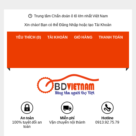
Trung tâm Chẩn đoán ô tô lớn nhất Việt Nam
Xin chào! Bạn có thể
Đăng Nhập
hoặc
tạo Tài Khoản
YÊU THÍCH (0)
TÀI KHOẢN
GIỎ HÀNG
THANH TOÁN
An toàn
Miễn phí
Hotline
100% tuyệt đối an
Vận chuyển nội thành
0913.92.75.79
toàn