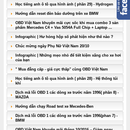
Học tiếng anh ô tô qua hình ảnh ( phần 29) - Hydrogen
Hướng dẫn reset đèn báo dưỡng trên xe BMW
OBD Việt Nam khuyến mãi cực sốc khi mua combo 3 sản
phẩm Mercedes C4 + Vas 5054A Full Chip + Laptop ...
Infographic | Hư hỏng hộp số phát hiện như thế nào ?
Chúc mừng ngày Phụ Nữ Việt Nam 20/10
Infographic | Những mẹo nhỏ để tiết kiệm xăng cho xe hơi
của bạn
" Mua đẵng cấp - giá cực thấp" cùng OBD Việt Nam
Học tiếng anh ô tô qua hình ảnh ( phần 28) - Hệ thống túi
khí
Dịch mã lỗi OBD 1 các dòng xe trước năm 1996( phần 8) -
MAZDA
Hướng dẫn chạy Road test xe Mecedes-Ben
Dịch mã lỗi OBD 1 các dòng xe trước năm 1996(phan 7) -
BMW
OBD Việt Nam khuyến mãi tháng 10/2016 – Giảm ngay