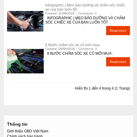
Infographic | Mẹo bảo dưỡng và chăm sóc chiếc
xe của bạn luôn tốt
Created: 11/08/2016
Comments: 0
INFOGRAPHIC | MẸO BẢO DƯỠNG VÀ CHĂM
SÓC CHIẾC XE CỦA BẠN LUÔN TỐT ..
Read more
8 Bước chăm sóc xe cũ mới mua
Created: 09/08/2016
Comments: 0
8 BƯỚC CHĂM SÓC XE CŨ MỚI MUA ..
Read more
Hiển thị 1 đến 4 trong 4 (1 Trang)
Thông tin
Giới thiệu OBD Việt Nam
Chính sách bảo hành