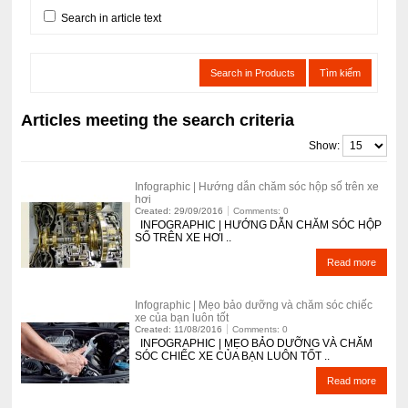
Search in article text
Search in Products
Tìm kiếm
Articles meeting the search criteria
Show:
Infographic | Hướng dẫn chăm sóc hộp số trên xe
hơi
Created: 29/09/2016
Comments: 0
INFOGRAPHIC | HƯỚNG DẪN CHĂM SÓC HỘP
SỐ TRÊN XE HƠI ..
Read more
Infographic | Mẹo bảo dưỡng và chăm sóc chiếc
xe của bạn luôn tốt
Created: 11/08/2016
Comments: 0
INFOGRAPHIC | MẸO BẢO DƯỠNG VÀ CHĂM
SÓC CHIẾC XE CỦA BẠN LUÔN TỐT ..
Read more