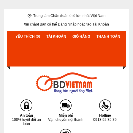
Trung tâm Chẩn đoán ô tô lớn nhất Việt Nam
Xin chào! Bạn có thể
Đăng Nhập
hoặc
tạo Tài Khoản
YÊU THÍCH (0)
TÀI KHOẢN
GIỎ HÀNG
THANH TOÁN
An toàn
Miễn phí
Hotline
100% tuyệt đối an
Vận chuyển nội thành
0913.92.75.79
toàn