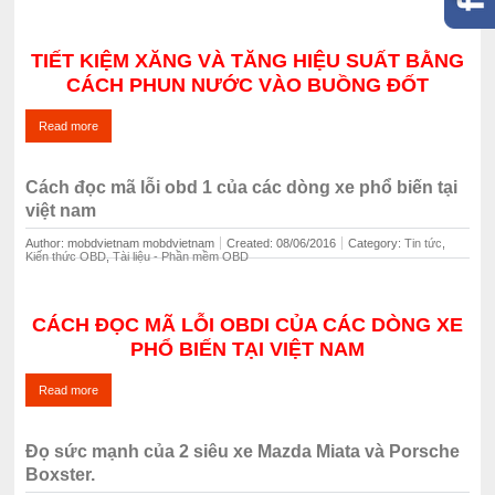
TIẾT KIỆM XĂNG VÀ TĂNG HIỆU SUẤT BẰNG
CÁCH PHUN NƯỚC VÀO BUỒNG ĐỐT
Read more
Cách đọc mã lỗi obd 1 của các dòng xe phổ biến tại
việt nam
Author: mobdvietnam mobdvietnam
Created: 08/06/2016
Category: ‍
Tin tức
,
Kiến thức OBD
,
Tài liệu - Phần mềm OBD
CÁCH ĐỌC MÃ LỖI OBDI CỦA CÁC DÒNG XE
PHỔ BIẾN TẠI VIỆT NAM
Read more
Đọ sức mạnh của 2 siêu xe Mazda Miata và Porsche
Boxster.