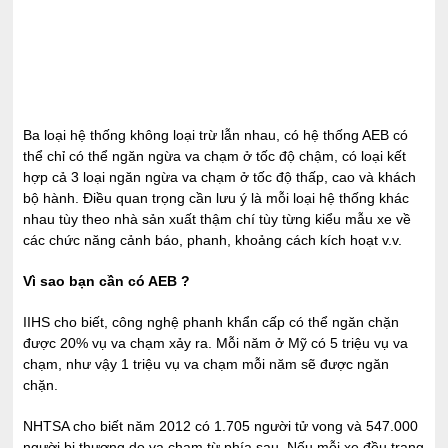
Ba loại hệ thống không loại trừ lẫn nhau, có hệ thống AEB có
thể chỉ có thể ngăn ngừa va chạm ở tốc độ chậm, có loại kết
hợp cả 3 loại ngăn ngừa va chạm ở tốc độ thấp, cao và khách
bộ hành. Điều quan trọng cần lưu ý là mỗi loại hệ thống khác
nhau tùy theo nhà sản xuất thậm chí tùy từng kiểu mẫu xe về
các chức năng cảnh báo, phanh, khoảng cách kích hoạt v.v.
Vì sao bạn cần có AEB ?
IIHS cho biết, công nghệ phanh khẩn cấp có thể ngăn chặn
được 20% vụ va chạm xảy ra. Mỗi năm ở Mỹ có 5 triệu vụ va
chạm, như vậy 1 triệu vụ va chạm mỗi năm sẽ được ngăn
chặn.
NHTSA cho biết năm 2012 có 1.705 người tử vong và 547.000
người bị thương do va chạm từ phía sau. Nếu mỗi xe đều trang