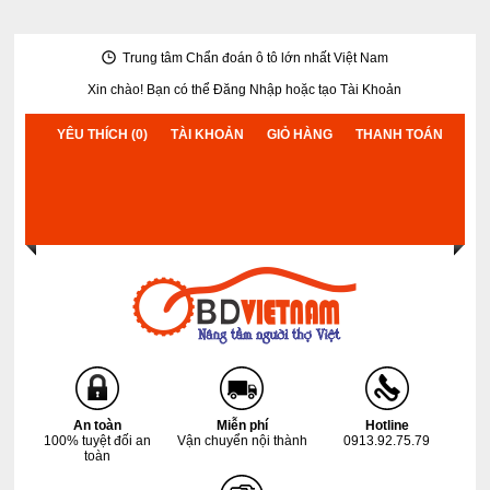
Trung tâm Chẩn đoán ô tô lớn nhất Việt Nam
Xin chào! Bạn có thể
Đăng Nhập
hoặc
tạo Tài Khoản
YÊU THÍCH (0)
TÀI KHOẢN
GIỎ HÀNG
THANH TOÁN
An toàn
Miễn phí
Hotline
100% tuyệt đối an
Vận chuyển nội thành
0913.92.75.79
toàn