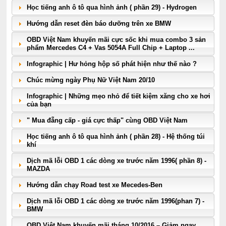
Học tiếng anh ô tô qua hình ảnh ( phần 29) - Hydrogen
Hướng dẫn reset đèn báo dưỡng trên xe BMW
OBD Việt Nam khuyến mãi cực sốc khi mua combo 3 sản
phẩm Mercedes C4 + Vas 5054A Full Chip + Laptop ...
Infographic | Hư hỏng hộp số phát hiện như thế nào ?
Chúc mừng ngày Phụ Nữ Việt Nam 20/10
Infographic | Những mẹo nhỏ để tiết kiệm xăng cho xe hơi
của bạn
" Mua đẵng cấp - giá cực thấp" cùng OBD Việt Nam
Học tiếng anh ô tô qua hình ảnh ( phần 28) - Hệ thống túi
khí
Dịch mã lỗi OBD 1 các dòng xe trước năm 1996( phần 8) -
MAZDA
Hướng dẫn chạy Road test xe Mecedes-Ben
Dịch mã lỗi OBD 1 các dòng xe trước năm 1996(phan 7) -
BMW
OBD Việt Nam khuyến mãi tháng 10/2016 – Giảm ngay