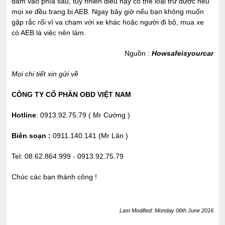
đâm vào phía sau, tuy nhiên điều này có thể loại trừ được nếu
mọi xe đều trang bị AEB. Ngay bây giờ nếu bạn không muốn
gặp rắc rối vì va chạm với xe khác hoặc người đi bộ, mua xe
có AEB là việc nên làm.
Nguồn :
Howsafeisyourcar
Mọi chi tiết xin gửi về
CÔNG TY CỔ PHẦN OBD VIỆT NAM
Hotline
: 0913.92.75.79 ( Mr Cường )
Biên soạn :
0911.140.141 (Mr Lân )
Tel: 08.62.864.999 - 0913.92.75.79
Chúc các bạn thành công !
Last Modified: Monday 06th June 2016