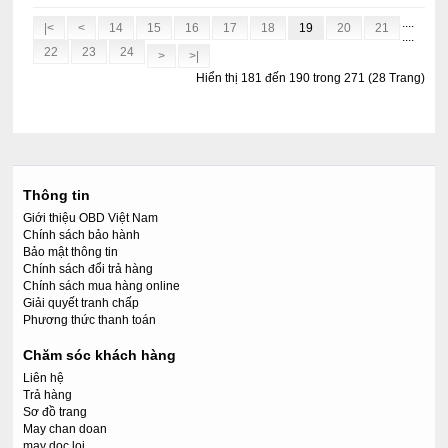
....
|<
<
14
15
16
17
18
19
20
21
....
22
23
24
>
>|
Hiển thị 181 đến 190 trong 271 (28 Trang)
Thông tin
Giới thiệu OBD Việt Nam
Chính sách bảo hành
Bảo mật thông tin
Chính sách đổi trả hàng
Chính sách mua hàng online
Giải quyết tranh chấp
Phương thức thanh toán
Chăm sóc khách hàng
Liên hệ
Trả hàng
Sơ đồ trang
May chan doan
may doc loi