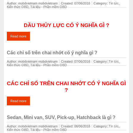
Author: mobdvietnam mobdvietnam
Created: 07/06/2016
Category: ‍
Tin tức
,
Kiến thức OBD
,
Tài liệu - Phần mềm OBD
DẦU THỦY LỰC CÓ Ý NGHĨA GÌ ?
Read more
Các chỉ số trên chai nhớt có ý nghĩa gì ?
Author: mobdvietnam mobdvietnam
Created: 07/06/2016
Category: ‍
Tin tức
,
Kiến thức OBD
,
Tài liệu - Phần mềm OBD
CÁC CHỈ SỐ TRÊN CHAI NHỚT CÓ Ý NGHĨA GÌ
?
Read more
Sedan, Mini van, SUV, Pick-up, Hatchback là gì ?
Author: mobdvietnam mobdvietnam
Created: 06/06/2016
Category: ‍
Tin tức
,
Kiến thức OBD
,
Tài liệu - Phần mềm OBD