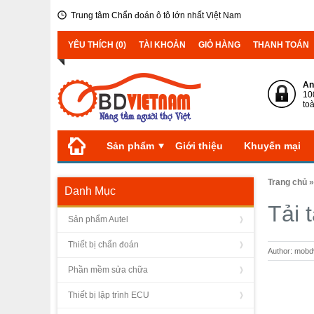
Trung tâm Chẩn đoán ô tô lớn nhất Việt Nam
YÊU THÍCH (0)
TÀI KHOẢN
GIỎ HÀNG
THANH TOÁN
An
10
to
Sản phẩm
Giới thiệu
Khuyến mại
Trang chủ
Danh Mục
Tải 
Sản phẩm Autel
Thiết bị chẩn đoán
Author: mob
Phần mềm sửa chữa
Thiết bị lập trình ECU