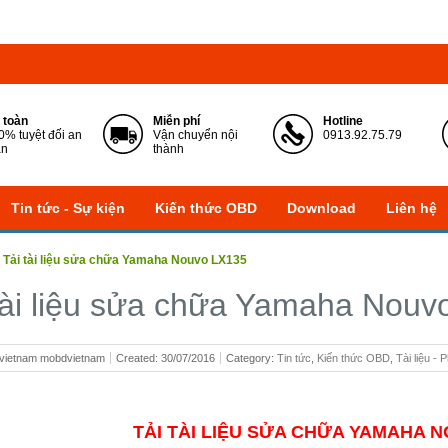
 toàn
Miễn phí
Hotline
0% tuyệt đối an
Vận chuyển nội
0913.92.75.79
àn
thành
Tin tức - Sự kiện
Kiến thức OBD
Download
Liên hệ
»
Tải tài liệu sửa chữa Yamaha Nouvo LX135
tài liệu sửa chữa Yamaha Nouv
dvietnam mobdvietnam
Created: 30/07/2016
Category: ‍
Tin tức
,
Kiến thức OBD
,
Tài liệu 
TẢI TÀI LIỆU SỬA CHỮA YAMAHA 