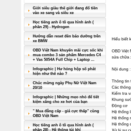
Giới siêu giàu thế giới đang đổ tiền
vào xe sang và siêu xe
Học tiếng anh ô tô qua hình ảnh (
phần 29) - Hydrogen
Hướng dẫn reset đèn báo dưỡng trên
Hiểu biết 
xe BMW
OBD Việt Nam khuyến mãi cực sốc khi
OBD Việt N
mua combo 3 sản phẩm Mercedes C4
sửa chữa 
+ Vas 5054A Full Chip + Laptop ...
Infographic | Hư hỏng hộp số phát
Nội dung :
hiện như thế nào ?
Thông tin 
Chúc mừng ngày Phụ Nữ Việt Nam
Các thông 
20/10
Kiểm tra v
Infographic | Những mẹo nhỏ để tiết
Khung sư
kiệm xăng cho xe hơi của bạn
Động cơ
" Mua đẵng cấp - giá cực thấp" cùng
Hệ thống 
OBD Việt Nam
Hệ thống n
Hệ thống 
Học tiếng anh ô tô qua hình ảnh (
phần 28) - Hệ thống túi khí
Xử lý sự c