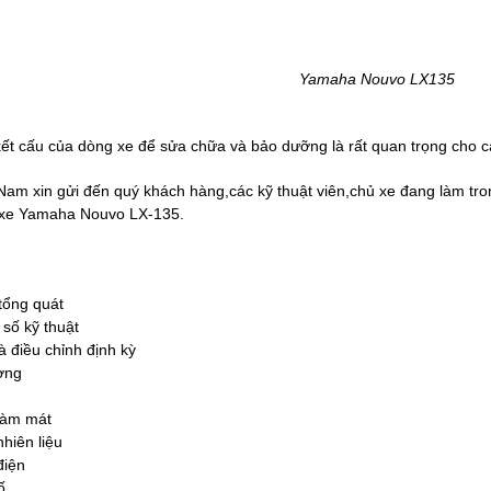
Yamaha Nouvo LX135
kết cấu của dòng xe để sửa chữa và bảo dưỡng là rất quan trọng cho c
am xin gửi đến quý khách hàng,các kỹ thuật viên,chủ xe đang làm tron
xe Yamaha Nouvo LX-135.
tổng quát
số kỹ thuật
à điều chỉnh định kỳ
ờng
làm mát
hiên liệu
điện
ố