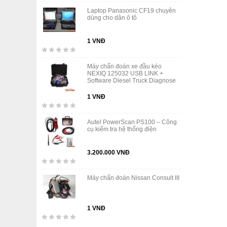
Laptop Panasonic CF19 chuyên
dùng cho dân ô tô
1 VNĐ
Máy chẩn đoán xe đầu kéo
NEXIQ 125032 USB LINK +
Software Diesel Truck Diagnose
1 VNĐ
Autel PowerScan PS100 – Công
cụ kiểm tra hệ thống điện
3.200.000 VNĐ
Máy chẩn đoán Nissan Consult III
1 VNĐ