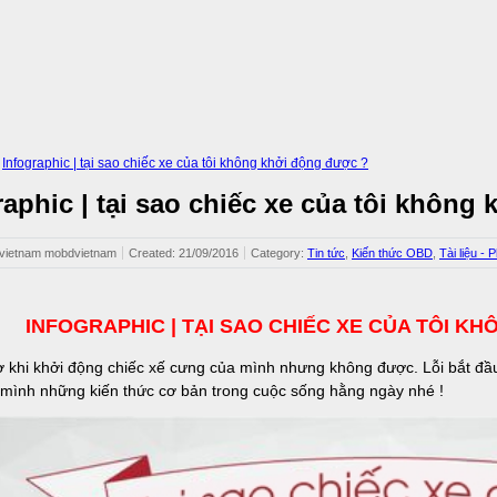
»
Infographic | tại sao chiếc xe của tôi không khởi động được ?
raphic | tại sao chiếc xe của tôi không
dvietnam mobdvietnam
Created: 21/09/2016
Category: ‍
Tin tức
,
Kiến thức OBD
,
Tài liệu 
INFOGRAPHIC | TẠI SAO CHIẾC XE CỦA TÔI K
ờ khi khởi động chiếc xế cưng của mình nhưng không được. Lỗi bắt 
 mình những kiến thức cơ bản trong cuộc sống hằng ngày nhé !