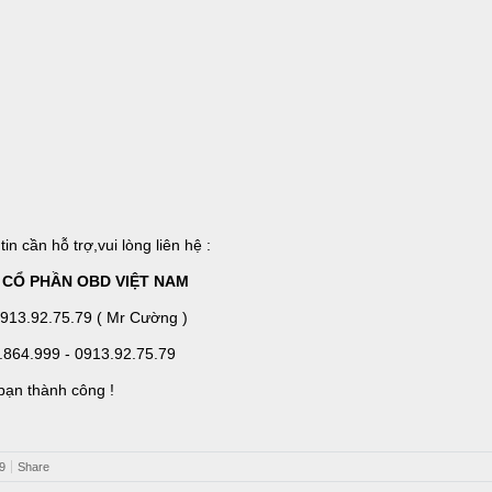
in cần hỗ trợ,vui lòng liên hệ :
 CỔ PHẦN OBD VIỆT NAM
913.92.75.79 ( Mr Cường )
.864.999 - 0913.92.75.79
bạn thành công !
9
Share