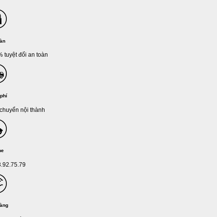
oàn
 tuyệt đối an toàn
phí
chuyển nội thành
ne
.92.75.79
hàng