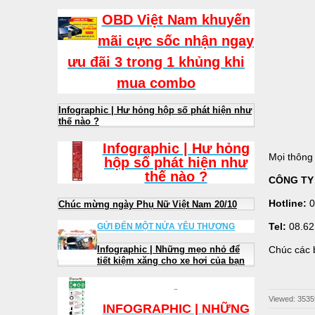
OBD Việt Nam khuyến
mãi cực sốc nhận ngay
ưu đãi 3 trong 1 khủng khi
mua combo
Infographic | Hư hỏng hộp số phát hiện như
thế nào ?
Infographic | Hư hỏng
Mọi thông t
hộp số phát hiện như
thế nào ?
CÔNG TY
Hotline:
0
Chúc mừng ngày Phụ Nữ Việt Nam 20/10
Tel:
08.62
GỬI ĐẾN MỘT NỬA YÊU THƯƠNG
Infographic | Những mẹo nhỏ để
Chúc các 
tiết kiệm xăng cho xe hơi của bạn
Viewed: 3535
INFOGRAPHIC | NHỮNG