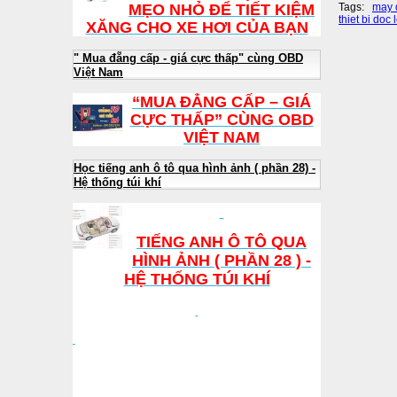
MẸO NHỎ ĐỂ TIẾT KIỆM
Tags:
may 
thiet bi doc l
XĂNG CHO XE HƠI CỦA BẠN
" Mua đẵng cấp - giá cực thấp" cùng OBD
Việt Nam
“MUA ĐẲNG CẤP – GIÁ
CỰC THẤP” CÙNG OBD
VIỆT NAM
Học tiếng anh ô tô qua hình ảnh ( phần 28) -
Hệ thống túi khí
TIẾNG ANH Ô TÔ QUA
HÌNH ẢNH ( PHẦN 28 ) -
HỆ THỐNG TÚI KHÍ