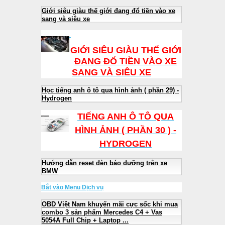
Giới siêu giàu thế giới đang đổ tiền vào xe
sang và siêu xe
GIỚI SIÊU GIÀU THẾ GIỚI
ĐANG ĐỔ TIỀN VÀO XE
SANG VÀ SIÊU XE
Học tiếng anh ô tô qua hình ảnh ( phần 29) -
Hydrogen
TIẾNG ANH Ô TÔ QUA
HÌNH ẢNH ( PHẦN 30 ) -
HYDROGEN
Hướng dẫn reset đèn báo dưỡng trên xe
BMW
Bắt vào Menu Dịch vụ
OBD Việt Nam khuyến mãi cực sốc khi mua
combo 3 sản phẩm Mercedes C4 + Vas
5054A Full Chip + Laptop ...