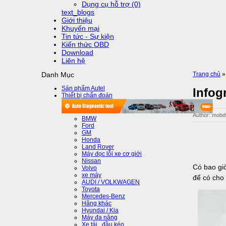
Dụng cụ hỗ trợ (0)
text_blogs
Giới thiệu
Khuyến mại
Tin tức - Sự kiện
Kiến thức OBD
Download
Liên hệ
Danh Mục
Trang chủ
Sản phẩm Autel
Infog
Thiết bị chẩn đoán
Author: mob
BMW
Ford
GM
Honda
Land Rover
Máy đọc lỗi xe cơ giới
Nissan
Có bao gi
Volvo
xe máy
để có cho
AUDI / VOLKWAGEN
Toyota
Mercedes-Benz
Hãng khác
Hyundai / Kia
Máy đa năng
Xe tải , đầu kéo