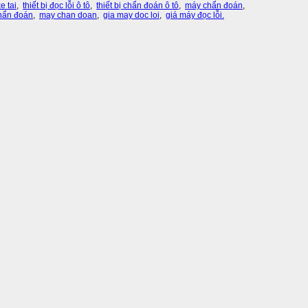
e tai
,
thiết bị đọc lỗi ô tô
,
thiết bị chẩn đoán ô tô
,
máy chẩn đoán
,
hẩn đoán
,
may chan doan
,
gia may doc loi
,
giá máy đọc lỗi.