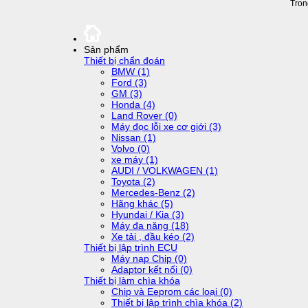
Tron
Sản phẩm
Thiết bị chẩn đoán
BMW (1)
Ford (3)
GM (3)
Honda (4)
Land Rover (0)
Máy đọc lỗi xe cơ giới (3)
Nissan (1)
Volvo (0)
xe máy (1)
AUDI / VOLKWAGEN (1)
Toyota (2)
Mercedes-Benz (2)
Hãng khác (5)
Hyundai / Kia (3)
Máy đa năng (18)
Xe tải , đầu kéo (2)
Thiết bị lập trình ECU
Máy nạp Chip (0)
Adaptor kết nối (0)
Thiết bị làm chìa khóa
Chip và Eeprom các loại (0)
Thiết bị lập trình chìa khóa (2)