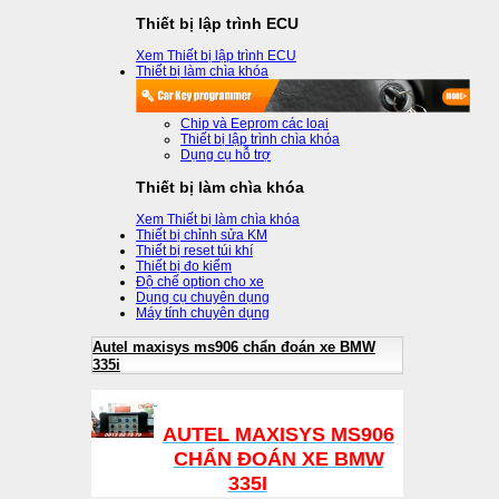
Thiết bị lập trình ECU
Xem Thiết bị lập trình ECU
Thiết bị làm chìa khóa
Chip và Eeprom các loại
Thiết bị lập trình chìa khóa
Dụng cụ hỗ trợ
Thiết bị làm chìa khóa
Xem Thiết bị làm chìa khóa
Thiết bị chỉnh sửa KM
Thiết bị reset túi khí
Thiết bị đo kiểm
Độ chế option cho xe
Dụng cụ chuyên dụng
Máy tính chuyên dụng
Autel maxisys ms906 chẩn đoán xe BMW
335i
AUTEL MAXISYS MS906
CHẨN ĐOÁN XE BMW
335I