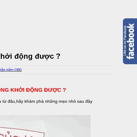
 khởi động được ?
- Phần mềm OBD
HÔNG KHỞI ĐỘNG ĐƯỢC ?
đầu từ đâu,hãy khám phá những mẹo nhỏ sau đây