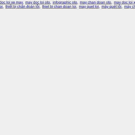
doc loi xe may
,
may doc loi oto
,
infographic oto
,
may chan doan oto
,
may doc loi x
oi
,
thiết bị chẩn đoán lỗi
,
thiet bi chan doan loi
,
may quet loi
,
máy quét lỗi
,
máy c