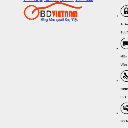
Yêu thích (0)
Tài khoản
Giỏ hàng
Thanh toán
An t
100%
Miễn 
Vận 
Hotli
0913
Đổi 