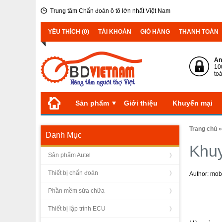
Trung tâm Chẩn đoán ô tô lớn nhất Việt Nam
YÊU THÍCH (0)
TÀI KHOẢN
GIỎ HÀNG
THANH TOÁN
An
10
to
Sản phẩm
Giới thiệu
Khuyến mại
Trang chủ
Danh Mục
Khuy
Sản phẩm Autel
Thiết bị chẩn đoán
Author: mo
Phần mềm sửa chữa
Thiết bị lập trình ECU