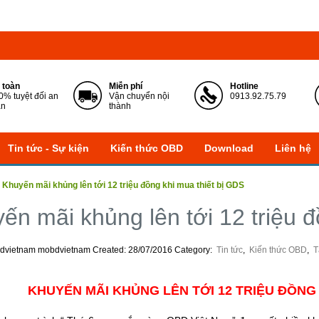
 toàn
Miễn phí
Hotline
0% tuyệt đối an
Vận chuyển nội
0913.92.75.79
àn
thành
Tin tức - Sự kiện
Kiến thức OBD
Download
Liên hệ
»
Khuyến mãi khủng lên tới 12 triệu đồng khi mua thiết bị GDS
ến mãi khủng lên tới 12 triệu 
bdvietnam mobdvietnam
Created: 28/07/2016
Category: ‍
Tin tức
,
Kiến thức OBD
,
T
KHUYẾN MÃI KHỦNG LÊN TỚI 12 TRIỆU ĐỒNG 