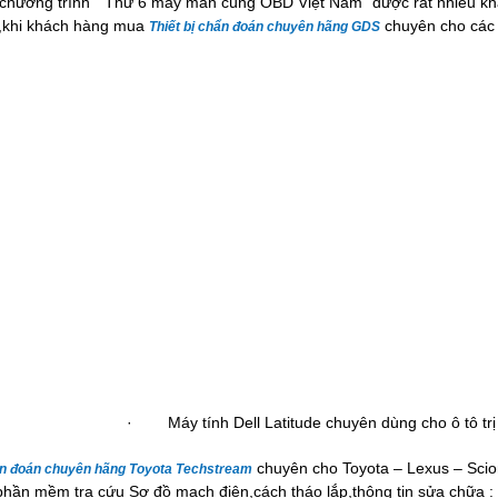
chương trình “ Thứ 6 may mắn cùng OBD Việt Nam” được rất nhiều k
,khi khách hàng mua
chuyên cho các 
Thiết bị chẩn đoán chuyên hãng GDS
· Máy tính Dell Latitude chuyên dùng cho ô tô trị
chuyên cho Toyota – Lexus – Sci
hẩn đoán chuyên hãng Toyota Techstream
phần mềm tra cứu Sơ đồ mạch điện,cách tháo lắp,thông tin sửa chữa :