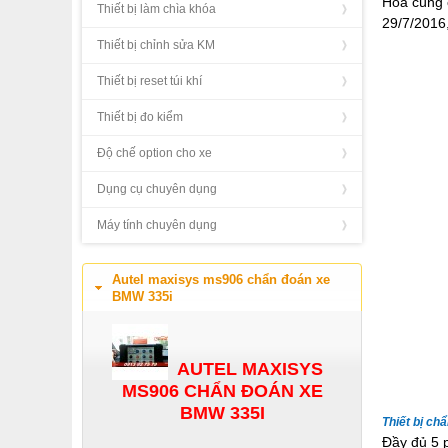
Hòa cùng 
Thiết bị làm chìa khóa
29/7/2016
Thiết bị chỉnh sửa KM
Thiết bị reset túi khí
Thiết bị đo kiểm
Độ chế option cho xe
Dụng cụ chuyên dụng
Máy tính chuyên dụng
Autel maxisys ms906 chẩn đoán xe
BMW 335i
AUTEL MAXISYS
MS906 CHẨN ĐOÁN XE
BMW 335I
Thiết bị c
Đầy đủ 5 