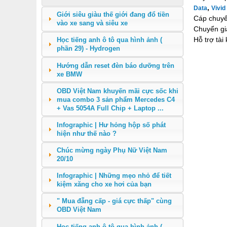
,
Data
Vivid
Giới siêu giàu thế giới đang đổ tiền
Cáp chuyển
vào xe sang và siêu xe
Chuyển gi
Hỗ trợ tà
Học tiếng anh ô tô qua hình ảnh (
phần 29) - Hydrogen
Hướng dẫn reset đèn báo dưỡng trên
xe BMW
OBD Việt Nam khuyến mãi cực sốc khi
mua combo 3 sản phẩm Mercedes C4
+ Vas 5054A Full Chip + Laptop ...
Infographic | Hư hỏng hộp số phát
hiện như thế nào ?
Chúc mừng ngày Phụ Nữ Việt Nam
20/10
Infographic | Những mẹo nhỏ để tiết
kiệm xăng cho xe hơi của bạn
" Mua đẵng cấp - giá cực thấp" cùng
OBD Việt Nam
Học tiếng anh ô tô qua hình ảnh (