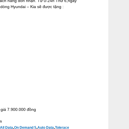
hách hàng đón nhận. Từ 0-24h Thứ 6,ngày
dòng Hyundai – Kia sẽ được tặng :
 giá 7.900.000 đồng
on
,
,
,
All Data
On Demand 5
Auto Data
Tolerace