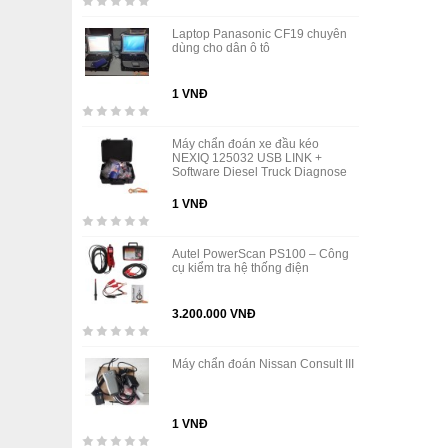
Laptop Panasonic CF19 chuyên
dùng cho dân ô tô
1 VNĐ
Máy chẩn đoán xe đầu kéo
NEXIQ 125032 USB LINK +
Software Diesel Truck Diagnose
1 VNĐ
Autel PowerScan PS100 – Công
cụ kiểm tra hệ thống điện
3.200.000 VNĐ
Máy chẩn đoán Nissan Consult III
1 VNĐ