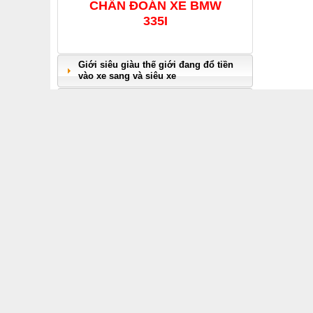
CHẨN ĐOÁN XE BMW
335I
Giới siêu giàu thế giới đang đổ tiền
vào xe sang và siêu xe
Học tiếng anh ô tô qua hình ảnh (
Daimler –
phần 29) - Hydrogen
chế về hệ 
cửa sổ sẽ 
Hướng dẫn reset đèn báo dưỡng trên
xe BMW
Để đạt đượ
OBD Việt Nam khuyến mãi cực sốc khi
thống làm
mua combo 3 sản phẩm Mercedes C4
lốp xe nha
+ Vas 5054A Full Chip + Laptop ...
nhiệt độ q
Infographic | Hư hỏng hộp số phát
cao hơn, đ
hiện như thế nào ?
Chúc mừng ngày Phụ Nữ Việt Nam
Ngoài ra, 
20/10
quá thấp 
tụ trên l
Infographic | Những mẹo nhỏ để tiết
từ tuyết t
kiệm xăng cho xe hơi của bạn
" Mua đẵng cấp - giá cực thấp" cùng