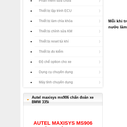
Phần mềm sửa chữa
Thiết bị lập trình ECU
Mỗi khi t
Thiết bị làm chìa khóa
nước làm 
Thiết bị chỉnh sửa KM
Thiết bị reset túi khí
Thiết bị đo kiểm
Độ chế option cho xe
Dụng cụ chuyên dụng
Máy tính chuyên dụng
Autel maxisys ms906 chẩn đoán xe
BMW 335i
AUTEL MAXISYS MS906