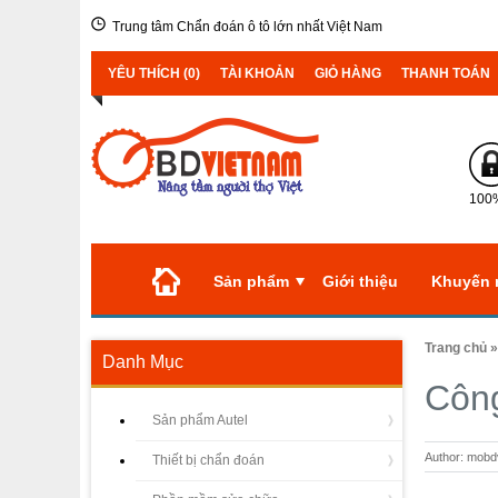
Trung tâm Chẩn đoán ô tô lớn nhất Việt Nam
YÊU THÍCH (0)
TÀI KHOẢN
GIỎ HÀNG
THANH TOÁN
100%
Sản phẩm
Giới thiệu
Khuyến 
Trang chủ
Danh Mục
Công
Sản phẩm Autel
Author: mob
Thiết bị chẩn đoán