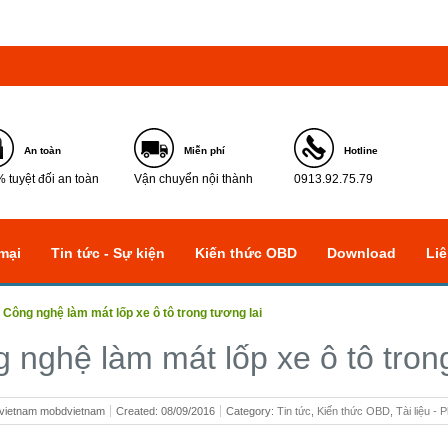
An toàn
Miễn phí
Hotline
 tuyệt đối an toàn
Vận chuyển nội thành
0913.92.75.79
mại
Tin tức - Sự kiện
Kiến thức OBD
Download
Liê
»
Công nghệ làm mát lốp xe ô tô trong tương lai
 nghệ làm mát lốp xe ô tô trong
dvietnam mobdvietnam
Created: 08/09/2016
Category: ‍
Tin tức
,
Kiến thức OBD
,
Tài liệu 