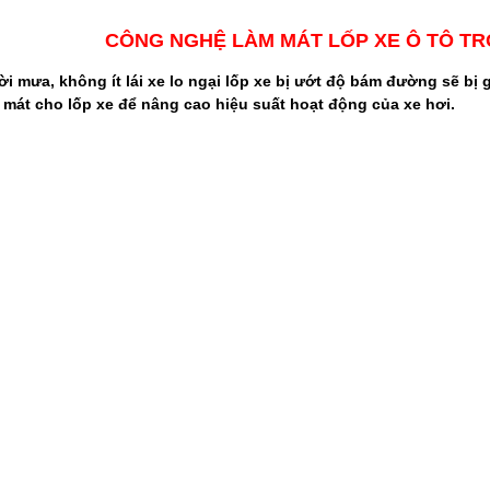
CÔNG NGHỆ LÀM MÁT LỐP XE Ô TÔ T
rời mưa, không ít lái xe lo ngại lốp xe bị ướt độ bám đường sẽ bị
mát cho lốp xe để nâng cao hiệu suất hoạt động của xe hơi.