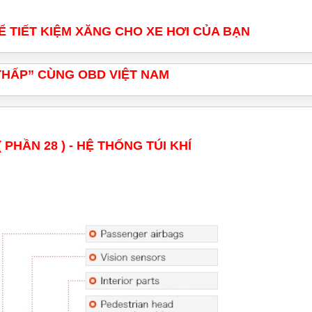
 TIẾT KIỆM XĂNG CHO XE HƠI CỦA BẠN
THẤP” CÙNG OBD VIỆT NAM
 PHẦN 28 ) - HỆ THỐNG TÚI KHÍ