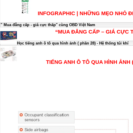
INFOGRAPHIC | NHỮNG MẸO NHỎ ĐỂ
" Mua đẵng cấp - giá cực thấp" cùng OBD Việt Nam
“MUA ĐẲNG CẤP – GIÁ CỰC 
Học tiếng anh ô tô qua hình ảnh ( phần 28) - Hệ thống túi khí
TIẾNG ANH Ô TÔ QUA HÌNH ẢNH (