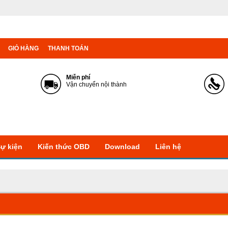
GIỎ HÀNG
THANH TOÁN
Miễn phí
Vận chuyển nội thành
Sự kiện
Kiến thức OBD
Download
Liên hệ