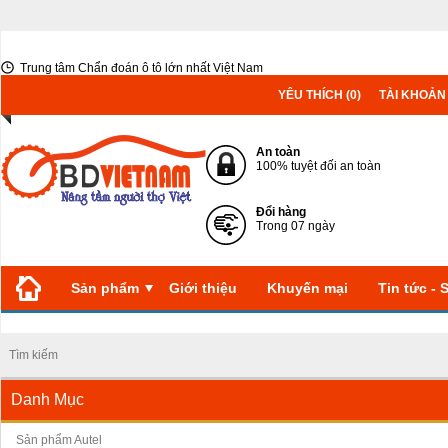
Trung tâm Chẩn đoán ô tô lớn nhất Việt Nam
YÊU THÍCH (0)
TÀI KHOẢN
An toàn
100% tuyệt đối an toàn
Đổi hàng
Trong 07 ngày
Sản phẩm
Giới thiệu
Khuyến mại
Tin tức - 
Danh Mục
Sản phẩm Autel