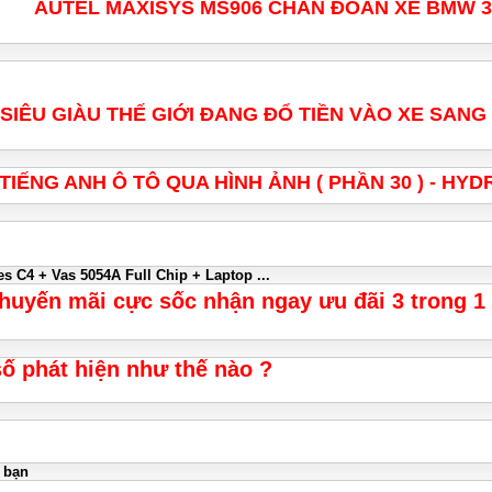
AUTEL MAXISYS MS906 CHẨN ĐOÁN XE BMW 3
 SIÊU GIÀU THẾ GIỚI ĐANG ĐỔ TIỀN VÀO XE SANG 
TIẾNG ANH Ô TÔ QUA HÌNH ẢNH ( PHẦN 30 ) - HY
C4 + Vas 5054A Full Chip + Laptop ...
huyến mãi cực sốc nhận ngay ưu đãi 3 trong 
số phát hiện như thế nào ?
 bạn