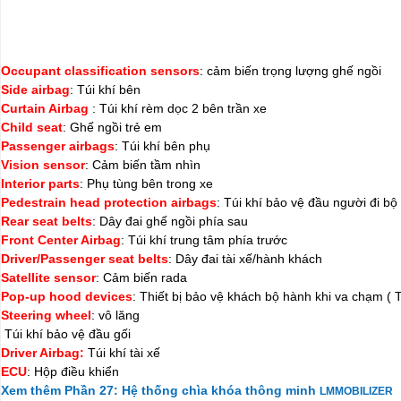
Occupant classification sensors
: cảm biến trọng lượng ghế ngồi
Side airbag
: Túi khí bên
Curtain Airbag
: Túi khí rèm dọc 2 bên trần xe
Child seat
: Ghế ngồi trẻ em
Passenger airbags
: Túi khí bên phụ
Vision sensor
: Cảm biến tầm nhìn
Interior parts
: Phụ tùng bên trong xe
Pedestrain head protection airbags
: Túi khí bảo vệ đầu người đi bộ
Rear seat belts
: Dây đai ghế ngồi phía sau
Front Center Airbag
: Túi khí trung tâm phía trước
Driver/Passenger seat belts
: Dây đai tài xế/hành khách
Satellite sensor
: Cảm biến rada
Pop-up hood devices
: Thiết bị bảo vệ khách bộ hành khi va chạm ( 
Steering wheel
: vô lăng
Túi khí bảo vệ đầu gối
Driver Airbag:
Túi khí tài xế
ECU
: Hộp điều khiển
Xem thêm Phần 27: Hệ thống chìa khóa thông minh
LMMOBILIZER