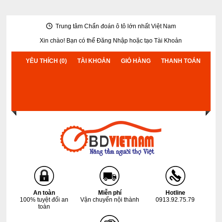
Trung tâm Chẩn đoán ô tô lớn nhất Việt Nam
Xin chào! Bạn có thể
Đăng Nhập
hoặc
tạo Tài Khoản
YÊU THÍCH (0)
TÀI KHOẢN
GIỎ HÀNG
THANH TOÁN
An toàn
Miễn phí
Hotline
100% tuyệt đối an
Vận chuyển nội thành
0913.92.75.79
toàn