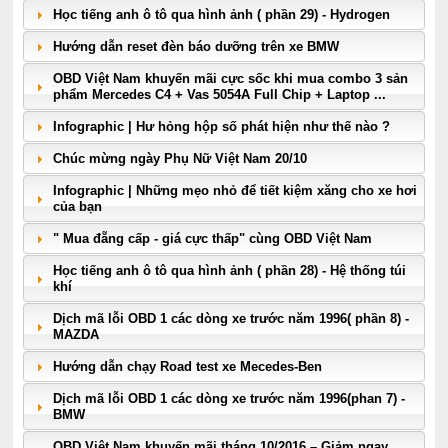
Học tiếng anh ô tô qua hình ảnh ( phần 29) - Hydrogen
Hướng dẫn reset đèn báo dưỡng trên xe BMW
OBD Việt Nam khuyến mãi cực sốc khi mua combo 3 sản
phẩm Mercedes C4 + Vas 5054A Full Chip + Laptop ...
Infographic | Hư hỏng hộp số phát hiện như thế nào ?
Chúc mừng ngày Phụ Nữ Việt Nam 20/10
Infographic | Những mẹo nhỏ để tiết kiệm xăng cho xe hơi
của bạn
" Mua đẵng cấp - giá cực thấp" cùng OBD Việt Nam
Học tiếng anh ô tô qua hình ảnh ( phần 28) - Hệ thống túi
khí
Dịch mã lỗi OBD 1 các dòng xe trước năm 1996( phần 8) -
MAZDA
Hướng dẫn chạy Road test xe Mecedes-Ben
Dịch mã lỗi OBD 1 các dòng xe trước năm 1996(phan 7) -
BMW
OBD Việt Nam khuyến mãi tháng 10/2016 – Giảm ngay